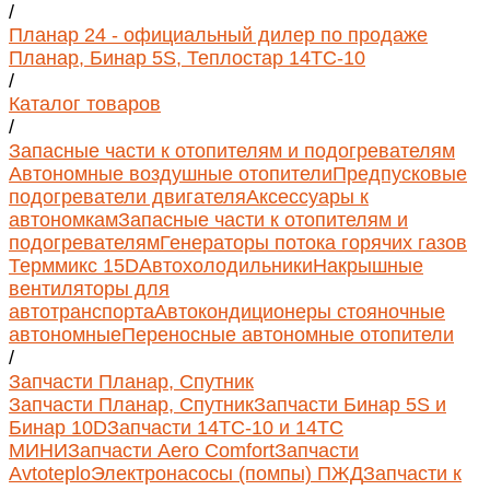
/
Планар 24 - официальный дилер по продаже
Планар, Бинар 5S, Теплостар 14ТС-10
/
Каталог товаров
/
Запасные части к отопителям и подогревателям
Автономные воздушные отопители
Предпусковые
подогреватели двигателя
Аксессуары к
автономкам
Запасные части к отопителям и
подогревателям
Генераторы потока горячих газов
Терммикс 15D
Автохолодильники
Накрышные
вентиляторы для
автотранспорта
Автокондиционеры стояночные
автономные
Переносные автономные отопители
/
Запчасти Планар, Спутник
Запчасти Планар, Спутник
Запчасти Бинар 5S и
Бинар 10D
Запчасти 14ТС-10 и 14ТС
МИНИ
Запчасти Aero Comfort
Запчасти
Avtoteplo
Электронасосы (помпы) ПЖД
Запчасти к