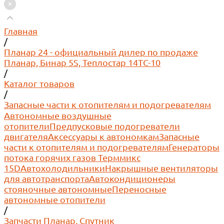
Главная
/
Планар 24 - официальный дилер по продаже
Планар, Бинар 5S, Теплостар 14ТС-10
/
Каталог товаров
/
Запасные части к отопителям и подогревателям
Автономные воздушные
отопители
Предпусковые подогреватели
двигателя
Аксессуары к автономкам
Запасные
части к отопителям и подогревателям
Генераторы
потока горячих газов Терммикс
15D
Автохолодильники
Накрышные вентиляторы
для автотранспорта
Автокондиционеры
стояночные автономные
Переносные
автономные отопители
/
Запчасти Планар, Спутник