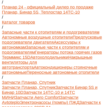
/
Планар 24 - официальный дилер по продаже
Планар, Бинар 5S, Теплостар 14ТС-10
/
Каталог товаров
/
Запасные части к отопителям и подогревателям
Автономные воздушные отопители
Предпусковые
подогреватели двигателя
Аксессуары к
автономкам
Запасные части к отопителям и
подогревателям
Генераторы потока горячих газов
Терммикс 15D
Автохолодильники
Накрышные
вентиляторы для
автотранспорта
Автокондиционеры стояночные
автономные
Переносные автономные отопители
/
Запчасти Планар, Спутник
Запчасти Планар, Спутник
Запчасти Бинар 5S и
Бинар 10D
Запчасти 14ТС-10 и 14ТС
МИНИ
Запчасти Aero Comfort
Запчасти
Avtoteplo
Электронасосы (помпы) ПЖД
Запчасти к