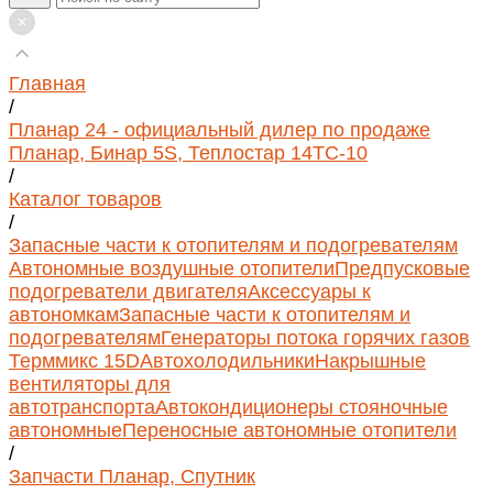
Главная
/
Планар 24 - официальный дилер по продаже
Планар, Бинар 5S, Теплостар 14ТС-10
/
Каталог товаров
/
Запасные части к отопителям и подогревателям
Автономные воздушные отопители
Предпусковые
подогреватели двигателя
Аксессуары к
автономкам
Запасные части к отопителям и
подогревателям
Генераторы потока горячих газов
Терммикс 15D
Автохолодильники
Накрышные
вентиляторы для
автотранспорта
Автокондиционеры стояночные
автономные
Переносные автономные отопители
/
Запчасти Планар, Спутник