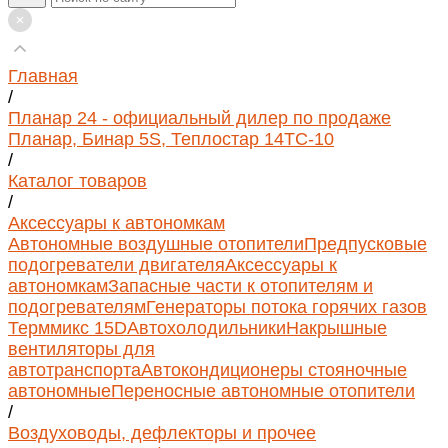
Главная
/
Планар 24 - официальный дилер по продаже
Планар, Бинар 5S, Теплостар 14ТС-10
/
Каталог товаров
/
Аксессуары к автономкам
Автономные воздушные отопители
Предпусковые
подогреватели двигателя
Аксессуары к
автономкам
Запасные части к отопителям и
подогревателям
Генераторы потока горячих газов
Терммикс 15D
Автохолодильники
Накрышные
вентиляторы для
автотранспорта
Автокондиционеры стояночные
автономные
Переносные автономные отопители
/
Воздуховоды, дефлекторы и прочее