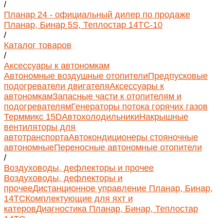
/
Планар 24 - официальный дилер по продаже
Планар, Бинар 5S, Теплостар 14ТС-10
/
Каталог товаров
/
Аксессуары к автономкам
Автономные воздушные отопители
Предпусковые
подогреватели двигателя
Аксессуары к
автономкам
Запасные части к отопителям и
подогревателям
Генераторы потока горячих газов
Терммикс 15D
Автохолодильники
Накрышные
вентиляторы для
автотранспорта
Автокондиционеры стояночные
автономные
Переносные автономные отопители
/
Воздуховоды, дефлекторы и прочее
Воздуховоды, дефлекторы и
прочее
Дистанционное управление Планар, Бинар,
14ТС
Комплектующие для яхт и
катеров
Диагностика Планар, Бинар, Теплостар