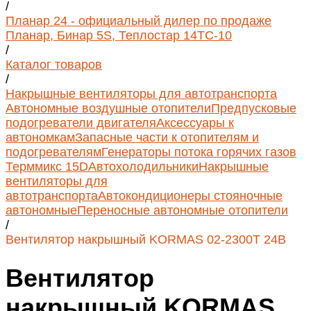
/
Планар 24 - официальный дилер по продаже
Планар, Бинар 5S, Теплостар 14ТС-10
/
Каталог товаров
/
Накрышные вентиляторы для автотранспорта
Автономные воздушные отопители
Предпусковые
подогреватели двигателя
Аксессуары к
автономкам
Запасные части к отопителям и
подогревателям
Генераторы потока горячих газов
Терммикс 15D
Автохолодильники
Накрышные
вентиляторы для
автотранспорта
Автокондиционеры стояночные
автономные
Переносные автономные отопители
/
Вентилятор накрышный KORMAS 02-2300T 24В
Вентилятор
накрышный KORMAS