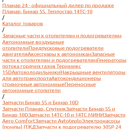
Планар 24 - официальный дилер по продаже
Планар, Бинар 5S, Теплостар 14ТС-10
/
Каталог товаров
/
Запасные части к отопителям и подогревателям
Автономные воздушные
отопители
Предпусковые подогреватели
двигателя
Аксессуары к автономкам
Запасные
части к отопителям и подогревателям
Генераторы
потока горячих газов Терммикс
15D
Автохолодильники
Накрышные вентиляторы
для автотранспорта
Автокондиционеры
стояночные автономные
Переносные
автономные отопители
/
Запчасти Бинар 5S и Бинар 10D
Запчасти Планар, Спутник
Запчасти Бинар 5S и
Бинар 10D
Запчасти 14ТС-10 и 14ТС МИНИ
Запчасти
Aero Comfort
Запчасти Avtoteplo
Электронасосы
(помпы) ПЖД
Запчасти к подогревателю 30SP 24