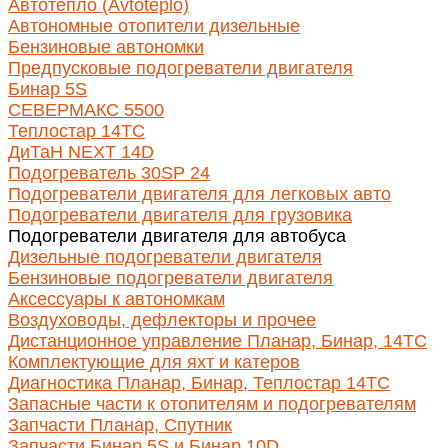
Автотепло (Avtoteplo)
Автономные отопители дизельные
Бензиновые автономки
Предпусковые подогреватели двигателя
Бинар 5S
СЕВЕРМАКС 5500
Теплостар 14ТС
ДиТаН NEXT 14D
Подогреватель 30SP 24
Подогреватели двигателя для легковых авто
Подогреватели двигателя для грузовика
Подогреватели двигателя для автобуса
Дизельные подогреватели двигателя
Бензиновые подогреватели двигателя
Аксессуары к автономкам
Воздуховоды, дефлекторы и прочее
Дистанционное управление Планар, Бинар, 14ТС
Комплектующие для яхт и катеров
Диагностика Планар, Бинар, Теплостар 14ТС
Запасные части к отопителям и подогревателям
Запчасти Планар, Спутник
Запчасти Бинар 5S и Бинар 10D